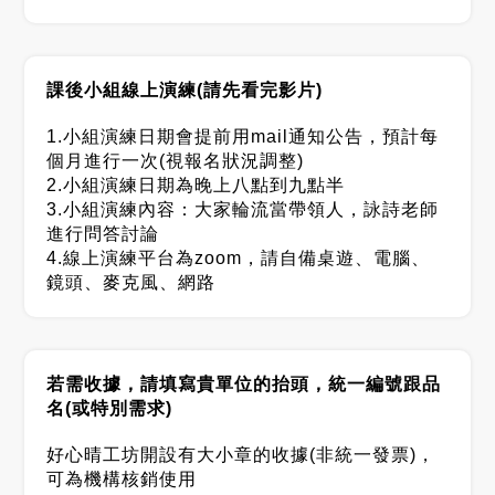
課後小組線上演練(請先看完影片)
1.小組演練日期會提前用mail通知公告，預計每
個月進行一次(視報名狀況調整)
2.小組演練日期為晚上八點到九點半
3.小組演練內容：大家輪流當帶領人，詠詩老師
進行問答討論
4.線上演練平台為zoom，請自備桌遊、電腦、
鏡頭、麥克風、網路
若需收據，請填寫貴單位的抬頭，統一編號跟品
名(或特別需求)
好心晴工坊開設有大小章的收據(非統一發票)，
可為機構核銷使用